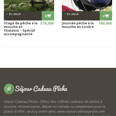
•
•
En stock
En stock
+
+
Stage de pêche à la
576,00
€
Journée pêche à la
160,00
€
mouche et
mouche en Lozère
thalasso – Spécial
accompagnante
Séjour Cadeau Pêche. Offrez des coffrets cadeaux de pêche à
mouche. Anniversaires, départ en retraite ou simplement pour le
plaisir d'offrir, seul ou entre amis, www.sejourcadeaupeche.com