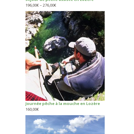
196,00
€
–
276,00
€
Journée pêche à la mouche en Lozère
160,00
€