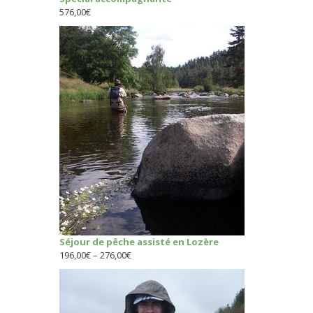
576,00
€
Séjour de pêche assisté en Lozère
196,00
€
–
276,00
€