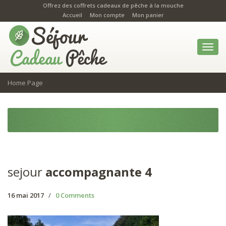
Offrez des coffrets cadeaux de pêche à la mouche
Accueil
Mon compte
Mon panier
Toggl
navig
Home Page
sejour
accompagnante 4
16 mai 2017
/
0 Comments