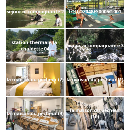
sejour accompagnante 2
LOILOZ048FS0005C-001
station-thermale-la-
sejour accompagnante 3
chaldette 04
la maison du pecheur (2)
la maison du pecheur (1)
la maison du pecheur
la maison du pecheur (9)
(10)